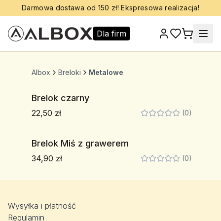
Darmowa dostawa od 150 zł! Ekspresowa realizacja!
Dla firm
Albox
Breloki
Metalowe
Brelok czarny
22,50 zł
(0)
Brelok Miś z grawerem
34,90 zł
(0)
Wysyłka i płatność
Regulamin