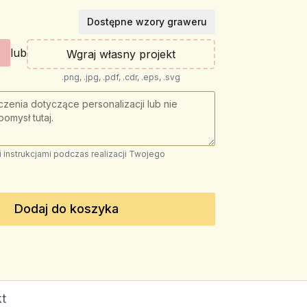
Dostępne wzory graweru
lub
Wgraj własny projekt
.png, .jpg, .pdf, .cdr, .eps, .svg
instrukcjami podczas realizacji Twojego
Dodaj do koszyka
t