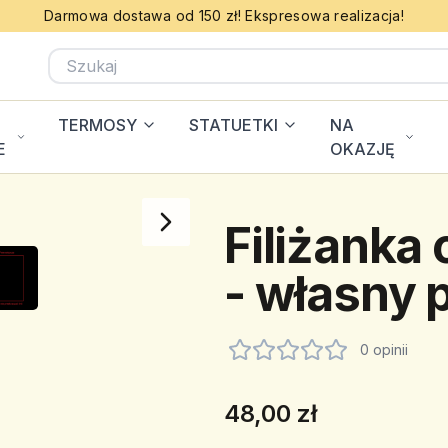
Darmowa dostawa od 150 zł! Ekspresowa realizacja!
TERMOSY
STATUETKI
NA
E
OKAZJĘ
Filiżanka
- własny 
0 opinii
48,00 zł