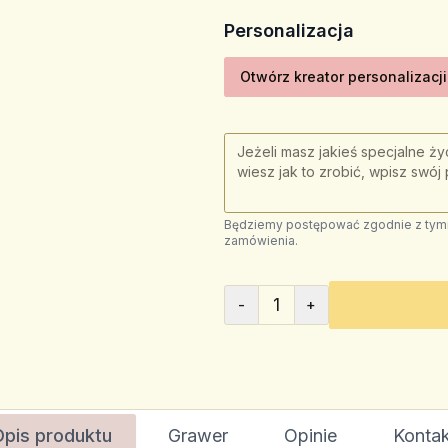
Personalizacja
Otwórz kreator personalizacji
Będziemy postępować zgodnie z tymi 
zamówienia.
1
-
+
Opis produktu
Grawer
Opinie
Kontak