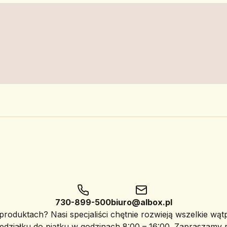
730-899-500
biuro@albox.pl
roduktach? Nasi specjaliści chętnie rozwieją wszelkie wąt
edziałku do piątku w godzinach 8:00 – 16:00. Zapraszamy