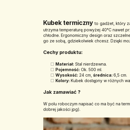
Kubek termiczny 
to
gadżet, który 
utrzyma temperaturę 
powyżej 40°C nawet pr
chłodne. Ergonomiczny design oraz szczelne 
go ze sobą, gdziekolwiek chcesz. 
Dzięki mo
Cechy produktu:
Materiał:
 Stal nierdzewna.
Pojemność:
 Ok. 500 ml.
Wysokość:
 24 cm, 
średnica: 
6,5 cm.
Kolory:
 Kubek dostępny w różnych war
Jak zamawiać ? 
W polu roboczym napisać co ma być na termos
dobrej jakości jpg).