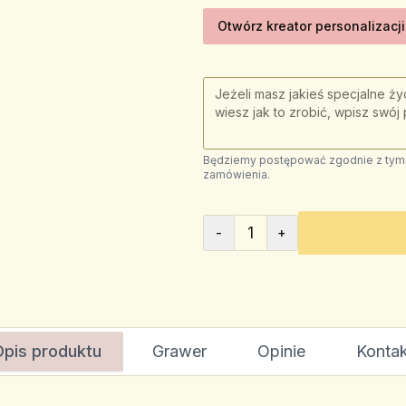
Otwórz kreator personalizacji
Będziemy postępować zgodnie z tymi 
zamówienia.
1
-
+
Opis produktu
Grawer
Opinie
Kontak