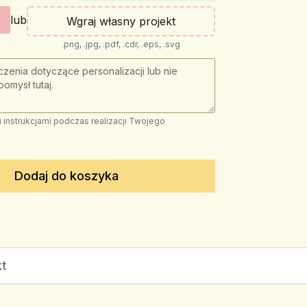
lub
Wgraj własny projekt
.png, .jpg, .pdf, .cdr, .eps, .svg
instrukcjami podczas realizacji Twojego
Dodaj do koszyka
t