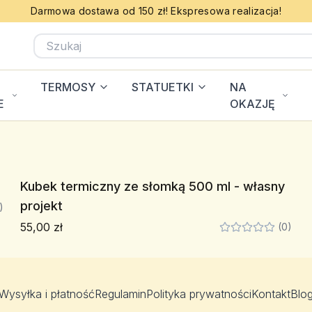
Darmowa dostawa od 150 zł! Ekspresowa realizacja!
TERMOSY
STATUETKI
NA
E
OKAZJĘ
Kubek termiczny ze słomką 500 ml - własny
projekt
)
55,00 zł
(0)
Wysyłka i płatność
Regulamin
Polityka prywatności
Kontakt
Blo