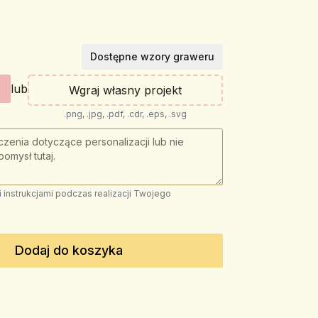
Dostępne wzory graweru
lub
Wgraj własny projekt
.png, .jpg, .pdf, .cdr, .eps, .svg
instrukcjami podczas realizacji Twojego
Dodaj do koszyka