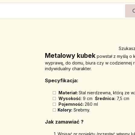
Szukasz
Metalowy kubek
 powstał z myślą o 
wyprawę, do domu, biura czy w codziennej rut
indywidualny charakter.
Specyfikacja:
 Materiał: 
Stal nierdzewna, którą ze w
Wysokość
: 9 cm 
Ś
rednica:
 7,5 cm
 Pojemność: 
280 ml
Kolory:
 Srebrny.
Jak zamawiać ? 
Wpisać nr projektu /przesłać własny lu