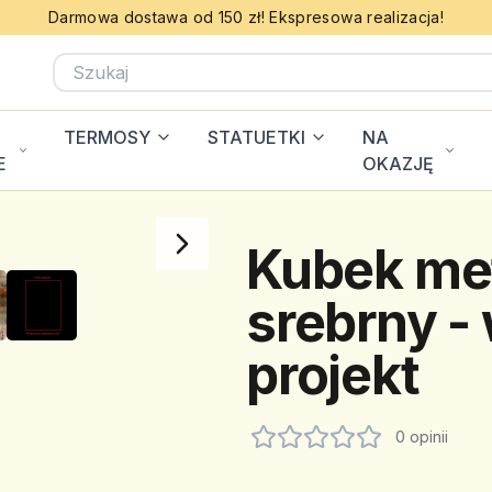
Darmowa dostawa od 150 zł! Ekspresowa realizacja!
TERMOSY
STATUETKI
NA
E
OKAZJĘ
Kubek me
srebrny -
projekt
0 opinii