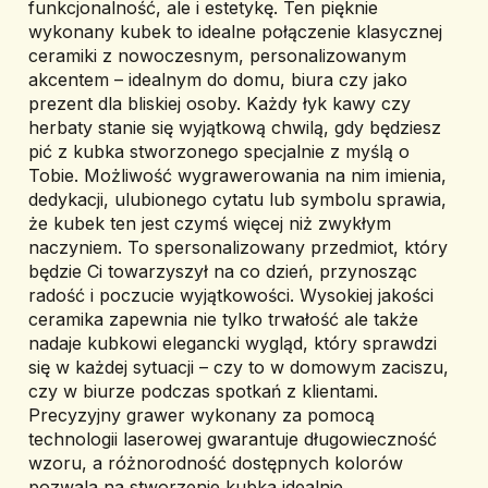
funkcjonalność, ale i estetykę. Ten pięknie 
wykonany kubek to idealne połączenie klasycznej 
ceramiki z nowoczesnym, personalizowanym 
akcentem – idealnym do domu, biura czy jako 
prezent dla bliskiej osoby. Każdy łyk kawy czy 
herbaty stanie się wyjątkową chwilą, gdy będziesz 
pić z kubka stworzonego specjalnie z myślą o 
Tobie. Możliwość wygrawerowania na nim imienia, 
dedykacji, ulubionego cytatu lub symbolu sprawia, 
że kubek ten jest czymś więcej niż zwykłym 
naczyniem. To spersonalizowany przedmiot, który 
będzie Ci towarzyszył na co dzień, przynosząc 
radość i poczucie wyjątkowości. Wysokiej jakości 
ceramika zapewnia nie tylko trwałość ale także 
nadaje kubkowi elegancki wygląd, który sprawdzi 
się w każdej sytuacji – czy to w domowym zaciszu, 
czy w biurze podczas spotkań z klientami. 
Precyzyjny grawer wykonany za pomocą 
technologii laserowej gwarantuje długowieczność 
wzoru, a różnorodność dostępnych kolorów 
pozwala na stworzenie kubka idealnie 