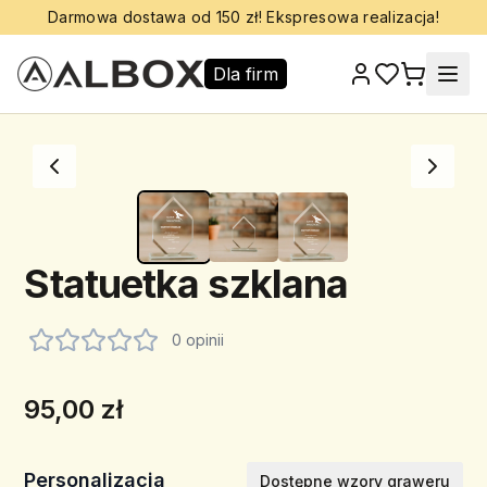
Darmowa dostawa od 150 zł! Ekspresowa realizacja!
Dla firm
Statuetka szklana
0 opinii
95,00 zł
Personalizacja
Dostępne wzory graweru