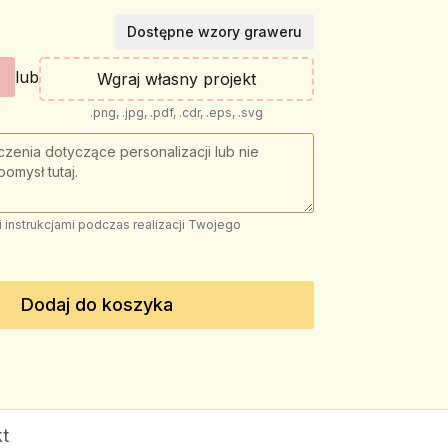
Dostępne wzory graweru
lub
Wgraj własny projekt
.png, .jpg, .pdf, .cdr, .eps, .svg
instrukcjami podczas realizacji Twojego
Dodaj do koszyka
t