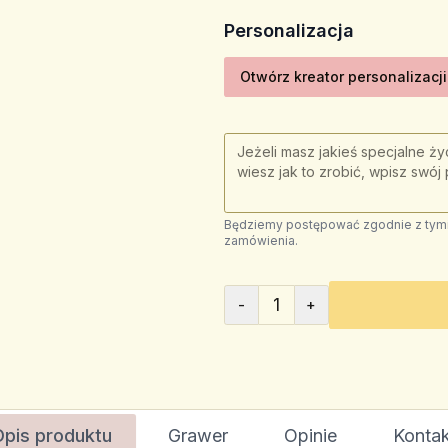
Personalizacja
Otwórz kreator personalizacji
Będziemy postępować zgodnie z tymi 
zamówienia.
1
-
+
Opis produktu
Grawer
Opinie
Kontak