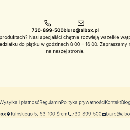
730-899-500
biuro@albox.pl
roduktach? Nasi specjaliści chętnie rozwieją wszelkie wąt
edziałku do piątku w godzinach 8:00 – 16:00. Zapraszamy
na naszej stronie.
Wysyłka i płatność
Regulamin
Polityka prywatności
Kontakt
Blo
box
Kilińskiego 5, 63-100 Śrem
730-899-500
biuro@albo
© 2026 albox.pl, wszystkie prawa zastrzeżone.