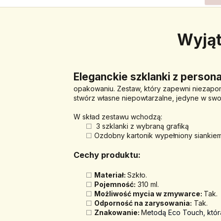
Wyjąt
Eleganckie szklanki z perso
opakowaniu. 
Zestaw, który zapewni niezapo
stwórz własne niepowtarzalne, jedyne w swoi
W skład zestawu wchodzą:
 3 szklanki z wybraną grafiką
Ozdobny kartonik wypełniony siankiem
Cechy produktu: 
Materiał: 
Szkło.
Pojemność:
 310 ml.
Możliwość mycia w zmywarce: 
Tak.
Odporność na zarysowania:
 Tak.
Znakowanie: 
M
etodą Eco Touch, która