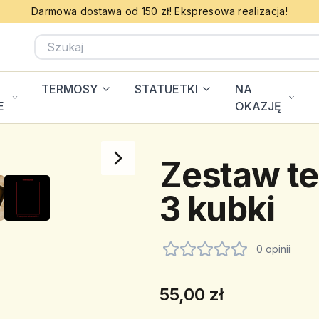
Darmowa dostawa od 150 zł! Ekspresowa realizacja!
TERMOSY
STATUETKI
NA
E
OKAZJĘ
Zestaw te
3 kubki
0 opinii
55,00 zł