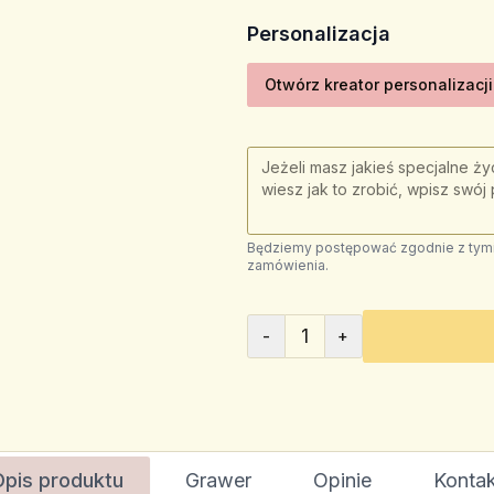
Personalizacja
Otwórz kreator personalizacji
Będziemy postępować zgodnie z tymi 
zamówienia.
1
-
+
Opis produktu
Grawer
Opinie
Kontak