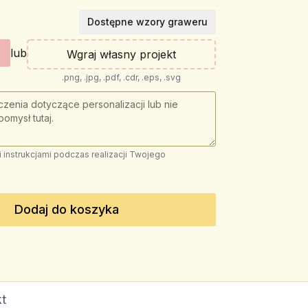
Dostępne wzory graweru
lub
Wgraj własny projekt
.png, .jpg, .pdf, .cdr, .eps, .svg
instrukcjami podczas realizacji Twojego
Dodaj do koszyka
t