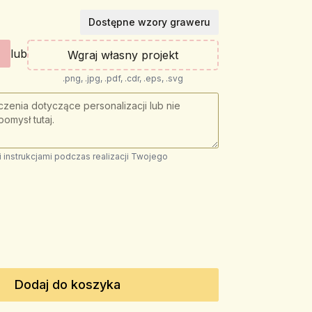
Dostępne wzory graweru
lub
Wgraj własny projekt
.png, .jpg, .pdf, .cdr, .eps, .svg
instrukcjami podczas realizacji Twojego
Dodaj do koszyka