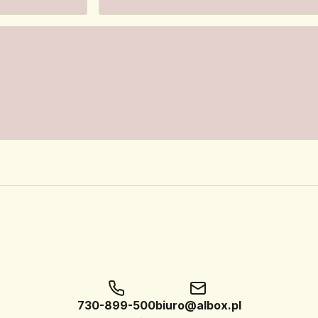
730-899-500
biuro@albox.pl