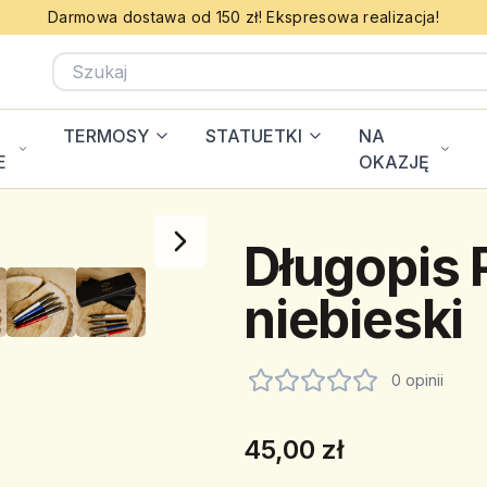
Darmowa dostawa od 150 zł! Ekspresowa realizacja!
TERMOSY
STATUETKI
NA
E
OKAZJĘ
Długopis 
niebieski
0 opinii
45,00 zł