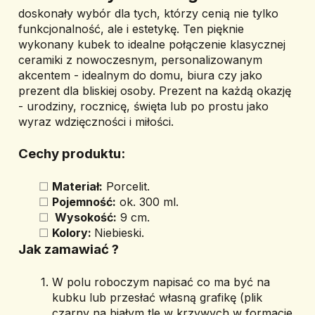
doskonały wybór dla tych, którzy cenią nie tylko 
funkcjonalność, ale i estetykę. Ten pięknie 
wykonany kubek to idealne połączenie klasycznej 
ceramiki z nowoczesnym, personalizowanym 
akcentem - idealnym do domu, biura czy jako 
prezent dla bliskiej osoby. Prezent na każdą okazję 
- urodziny, rocznicę, święta lub po prostu jako 
wyraz wdzięczności i miłości.
Cechy produktu:
Materiał:
 Porcelit.
Pojemność:
 ok. 300 ml.
 Wysokość:
 9 cm.
Kolory: 
Niebieski.
Jak zamawiać ? 
W polu roboczym napisać co ma być na 
kubku lub przesłać własną grafikę (plik 
czarny na białym tle w krzywych w formacie 