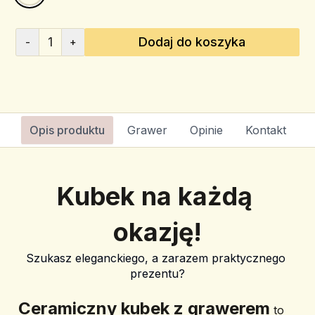
1
Dodaj do koszyka
-
+
Opis produktu
Grawer
Opinie
Kontakt
Kubek na każdą 
okazję!
Szukasz eleganckiego, a zarazem praktycznego 
prezentu?
﻿Ceramiczny kubek z grawerem
 to 