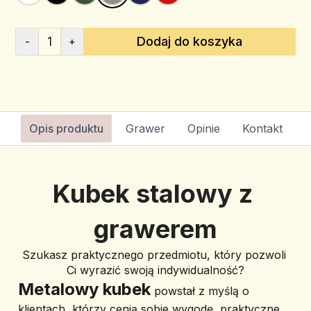
1
Dodaj do koszyka
-
+
Opis produktu
Grawer
Opinie
Kontakt
Kubek stalowy z 
grawerem
Szukasz praktycznego przedmiotu, który pozwoli 
Ci wyrazić swoją indywidualność?
Metalowy kubek
 powstał z myślą o 
klientach, którzy cenią sobie wygodę, praktyczne 