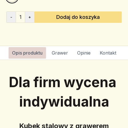
1
Dodaj do koszyka
-
+
Opis produktu
Grawer
Opinie
Kontakt
Dla firm wycena 
indywidualna
Kubek stalowy z grawerem