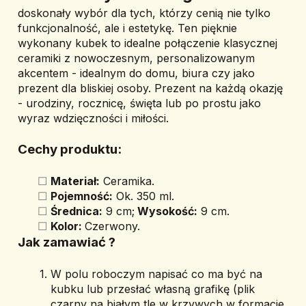
doskonały wybór dla tych, którzy cenią nie tylko 
funkcjonalność, ale i estetykę. Ten pięknie 
wykonany kubek to idealne połączenie klasycznej 
ceramiki z nowoczesnym, personalizowanym 
akcentem - idealnym do domu, biura czy jako 
prezent dla bliskiej osoby. Prezent na każdą okazję 
- urodziny, rocznicę, święta lub po prostu jako 
wyraz wdzięczności i miłości.
Cechy produktu:
Materiał:
 Ceramika.
Pojemność:
 Ok. 350 ml.
Średnica:
 9 cm;
 Wysokość:
 9 cm.
Kolor: 
Czerwony.
Jak zamawiać ? 
W polu roboczym napisać co ma być na 
kubku lub przesłać własną grafikę (plik 
czarny na białym tle w krzywych w formacie 