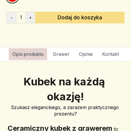
1
Dodaj do koszyka
-
+
Opis produktu
Grawer
Opinie
Kontakt
Kubek na każdą 
okazję!
Szukasz eleganckiego, a zarazem praktycznego 
prezentu?
﻿Ceramiczny kubek z grawerem
 to 