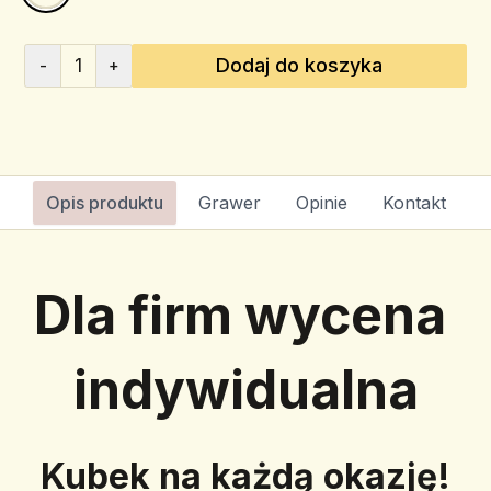
1
Dodaj do koszyka
-
+
Opis produktu
Grawer
Opinie
Kontakt
Dla firm wycena 
indywidualna
Kubek na każdą okazję!