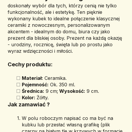
doskonały wybór dla tych, którzy cenią nie tylko 
funkcjonalność, ale i estetykę. Ten pięknie 
wykonany kubek to idealne połączenie klasycznej 
ceramiki z nowoczesnym, personalizowanym 
akcentem - idealnym do domu, biura czy jako 
prezent dla bliskiej osoby. Prezent na każdą okazję 
- urodziny, rocznicę, święta lub po prostu jako 
wyraz wdzięczności i miłości.
Cechy produktu:
Materiał:
 Ceramika.
Pojemność:
 Ok. 350 ml.
Średnica:
 9 cm;
 Wysokość:
 9 cm.
Kolor: 
Żółty.
Jak zamawiać ? 
W polu roboczym napisać co ma być na 
kubku lub przesłać własną grafikę (plik 
czarny na białym tle w krzywych w formacie 