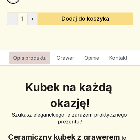
1
Dodaj do koszyka
-
+
Opis produktu
Grawer
Opinie
Kontakt
Kubek na każdą 
okazję!
Szukasz eleganckiego, a zarazem praktycznego 
prezentu?
﻿Ceramiczny kubek z grawerem
 to 