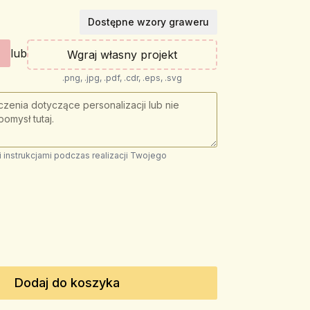
Dostępne wzory graweru
lub
Wgraj własny projekt
.png, .jpg, .pdf, .cdr, .eps, .svg
instrukcjami podczas realizacji Twojego
Dodaj do koszyka