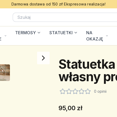
Darmowa dostawa od 150 zł! Ekspresowa realizacja!
TERMOSY
STATUETKI
NA
E
OKAZJĘ
Statuetka
własny pr
0 opinii
95,00 zł