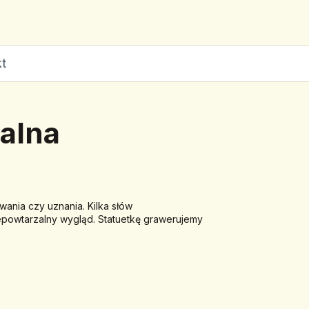
t
alna
nia czy uznania. Kilka słów 
powtarzalny wygląd. Statuetkę grawerujemy 