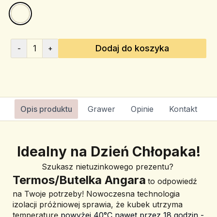
1
Dodaj do koszyka
-
+
Opis produktu
Grawer
Opinie
Kontakt
Idealny na Dzień Chłopaka!
Szukasz nietuzinkowego prezentu? 
Termos/Butelka Angara
to odpowiedź 
na Twoje potrzeby! Nowoczesna technologia 
izolacji próżniowej sprawia, że kubek utrzyma 
temperaturę 
powyżej 40°C nawet przez 18 godzin -