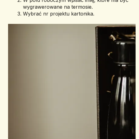
W polu roboczym wpisać imię, które ma być 
wygrawerowane na termosie.
Wybrać nr projektu kartonika.