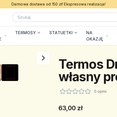
Darmowa dostawa od 150 zł! Ekspresowa realizacja!
TERMOSY
STATUETKI
NA
E
OKAZJĘ
Termos Dr
własny pr
0 opinii
63,00 zł