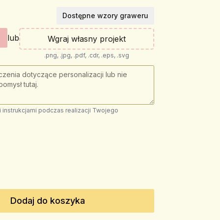
Dostępne wzory graweru
lub
Wgraj własny projekt
.png, .jpg, .pdf, .cdr, .eps, .svg
instrukcjami podczas realizacji Twojego
Dodaj do koszyka