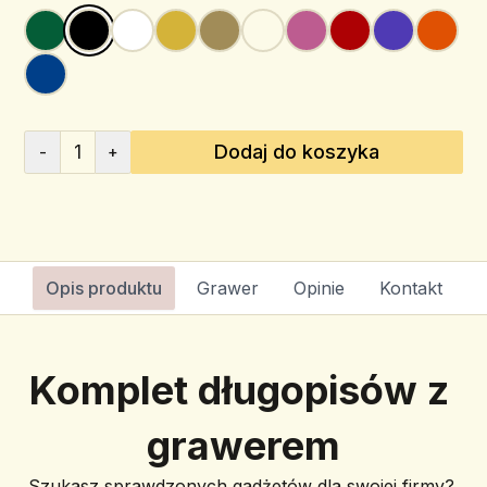
1
Dodaj do koszyka
-
+
Opis produktu
Grawer
Opinie
Kontakt
Komplet długopisów z 
grawerem
Szukasz sprawdzonych gadżetów dla swojej firmy? 