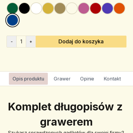
1
Dodaj do koszyka
-
+
Opis produktu
Grawer
Opinie
Kontakt
Komplet długopisów z 
grawerem
Szukasz sprawdzonych gadżetów dla swojej firmy? 