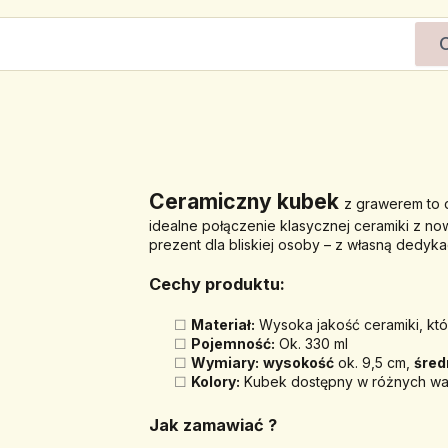
﻿Ceramiczny kubek 
z grawerem
 to
idealne połączenie klasycznej ceramiki z n
prezent dla bliskiej osoby – z własną dedyka
Cechy produktu:
Materiał:
 Wysoka jakość ceramiki, kt
Pojemność:
 Ok. 330 ml
Wymiary:
wysokość
 ok. 9,5 cm, 
śred
Kolory:
 Kubek dostępny w różnych war
Jak zamawiać ? 