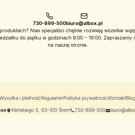
730-899-500
biuro@albox.pl
roduktach? Nasi specjaliści chętnie rozwieją wszelkie wąt
edziałku do piątku w godzinach 8:00 – 16:00. Zapraszamy
na naszej stronie.
Wysyłka i płatność
Regulamin
Polityka prywatności
Kontakt
Blo
box
Kilińskiego 5, 63-100 Śrem
730-899-500
biuro@albo
© 2026 albox.pl, wszystkie prawa zastrzeżone.