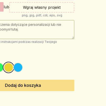
lub
Wgraj własny projekt
.png, .jpg, .pdf, .cdr, .eps, .svg
instrukcjami podczas realizacji Twojego
Dodaj do koszyka